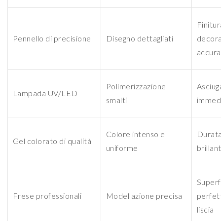
Finitur
Pennello di precisione
Disegno dettagliati
decora
accura
Polimerizzazione
Asciug
Lampada UV/LED
smalti
immed
Colore intenso e
Durata
Gel colorato di qualità
uniforme
brillan
Superf
Frese professionali
Modellazione precisa
perfe
liscia