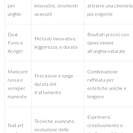
per
innovativi, strumenti
attrarre una clientela
unghie
avanzati
più esigente
Dual
Risultati precisi con
Metodo innovativo,
Form e
danni minimi
leggerezza, e durata
Acrigel
all’unghia naturale
Manicure
Combinazione
Precisione e lunga
russa e
raffinata per
durata del
semiper
estetiche uniche e
trattamento
manente
longeve
Esprimersi
Tecniche avanzate,
Nail art
creativamente e
evoluzione delle