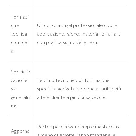
Formazi
one
Un corso acrigel professionale copre
tecnica
applicazione, igiene, materiali e nail art
complet
con pratica su modelle reali.
a
Specializ
zazione
Le onicotecniche con formazione
vs.
specifica acrigel accedono a tariffe più
generalis
alte e clientela più consapevole.
mo
Partecipare a workshop e masterclass
Aggiorna
almeno due volte l’anno mantiene le