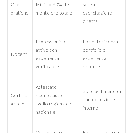
Ore
Minimo 60% del
senza
pratiche
monte ore totale
esercitazione
diretta
Professioniste
Formatori senza
attive con
portfolio o
Docenti
esperienza
esperienza
verificabile
recente
Attestato
Solo certificato di
Certific
riconosciuto a
partecipazione
azione
livello regionale o
interno
nazionale
Copre tecnica,
Focalizzato su una