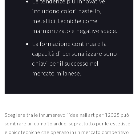
Le tendenze più innovative
includono colori pastello,
metallici, tecniche come
marmorizzato e negative space.
La formazione continua e la
capacità di personalizzare sono
chiavi per il successo nel
mercato milanese.
Scegliere tra le innumerevoli idee nail art per il 2025 può
sembrare un compito arduo, soprattutto per le estetiste
e onicotecniche che operano in un mercato competitivo