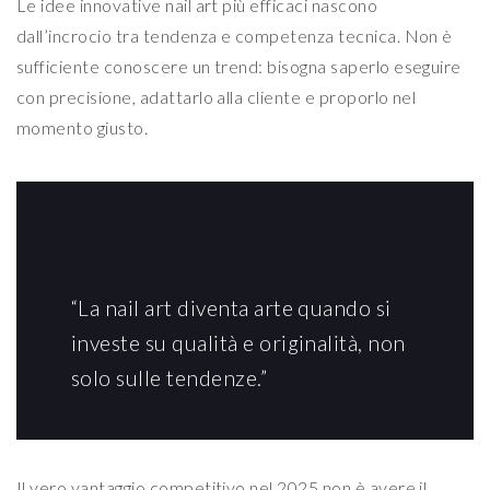
Le idee innovative nail art più efficaci nascono
dall’incrocio tra tendenza e competenza tecnica. Non è
sufficiente conoscere un trend: bisogna saperlo eseguire
con precisione, adattarlo alla cliente e proporlo nel
momento giusto.
“La nail art diventa arte quando si
investe su qualità e originalità, non
solo sulle tendenze.”
Il vero vantaggio competitivo nel 2025 non è avere il