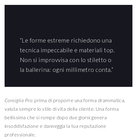
“Le forme estreme richiedono una
tecnica impeccabile e materiali top.
Non si improvvisa con lo stiletto o
la ballerina: ogni millimetro conta.”
Consiglio Pro:
prima di proporre una forma drammatica,
valuta sempre lo stile di vita della cliente. Una forma
bellissima che si rompe dopo due giorni genera
insoddisfazione e danneggia la tua reputazione
professionale.