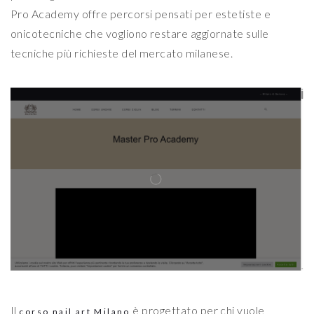
Pro Academy offre percorsi pensati per estetiste e
onicotecniche che vogliono restare aggiornate sulle
tecniche più richieste del mercato milanese.
Il
è progettato per chi vuole
corso nail art Milano