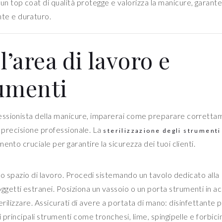
 un top coat di qualità protegge e valorizza la manicure, garant
nte e duraturo.
l’area di lavoro e
rumenti
essionista della manicure, imparerai come preparare corrett
on precisione professionale. La
sterilizzazione degli strumenti
nto cruciale per garantire la sicurezza dei tuoi clienti.
uo spazio di lavoro. Procedi sistemando un tavolo dedicato alla
etti estranei. Posiziona un vassoio o un porta strumenti in ac
terilizzare. Assicurati di avere a portata di mano: disinfettante 
 principali strumenti come tronchesi, lime, spingipelle e forbici