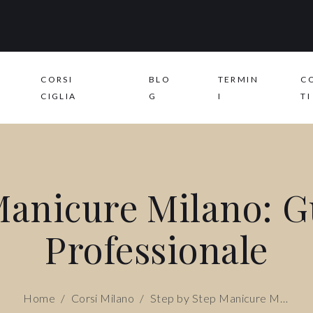
CORSI
BLO
TERMIN
C
CIGLIA
G
I
TI
Manicure Milano: 
Professionale
Home
/
Corsi Milano
/
Step by Step Manicure Milano: Guida Completa Professionale