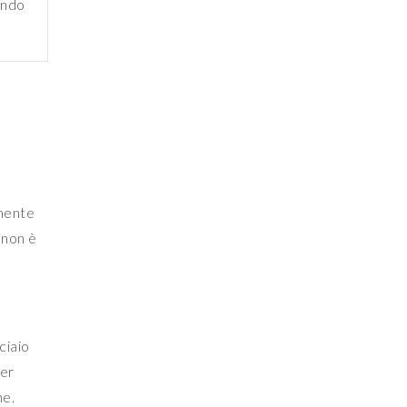
endo
amente
non è
ciaio
per
ne.