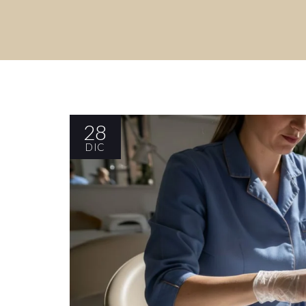
28
DIC