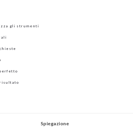
izza gli strumenti
rali
ichieste
o
 perfetto
risultato
e
Spiegazione