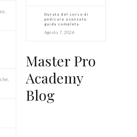
so.
Durata del corso di
pedicure avanzato:
guida completa
Agosto 7, 2026
Master Pro
Academy
iche.
Blog