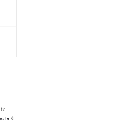
ato
è
ueale