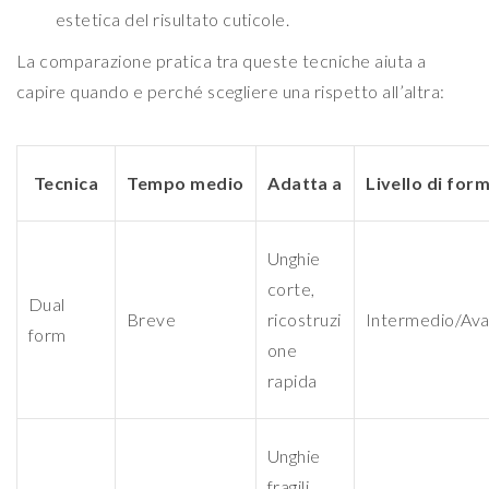
estetica del risultato cuticole.
La comparazione pratica tra queste tecniche aiuta a
capire quando e perché scegliere una rispetto all’altra:
Tecnica
Tempo medio
Adatta a
Livello di for
Unghie
corte,
Dual
Breve
ricostruzi
Intermedio/Av
form
one
rapida
Unghie
fragili,