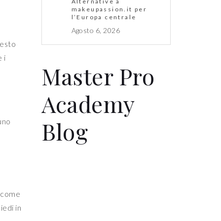
Alternative a
makeupassion.it per
l’Europa centrale
Agosto 6, 2026
uesto
 i
Master Pro
Academy
Blog
 uno
i come
iedi in