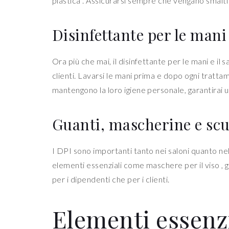
plastica . Assicurarsi sempre che vengano smaltit
Disinfettante per le mani
Ora più che mai, il disinfettante per le mani e i
clienti. Lavarsi le mani prima e dopo ogni tratt
mantengono la loro igiene personale, garantirai una
Guanti, mascherine e scu
I DPI sono importanti tanto nei saloni quanto nella
elementi essenziali come maschere per il viso , gua
per i dipendenti che per i clienti.
Elementi essenzi