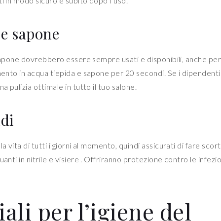
i in modo sicuro e subito dopo l’uso.
 e sapone
l sapone dovrebbero essere sempre usati e disponibili, anche per 
amento in acqua tiepida e sapone per 20 secondi. Se i dipendenti
 pulizia ottimale in tutto il tuo salone.
di
 vita di tutti i giorni al momento, quindi assicurati di fare scort
nti in nitrile e visiere . Offriranno protezione contro le infezio
ali per l’igiene del