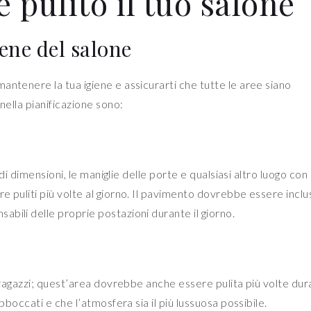
pulito il tuo salone
ene del salone
antenere la tua igiene e assicurarti che tutte le aree siano
nella pianificazione sono:
ndi dimensioni, le maniglie delle porte e qualsiasi altro luogo con c
 puliti più volte al giorno. Il pavimento dovrebbe essere inclu
bili delle proprie postazioni durante il giorno.
a ragazzi; quest’area dovrebbe anche essere pulita più volte dura
bboccati e che l’atmosfera sia il più lussuosa possibile.