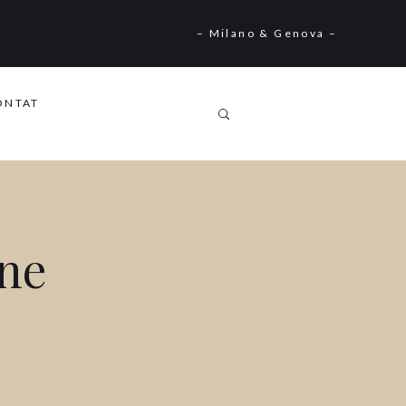
– Milano & Genova –
ONTAT
one