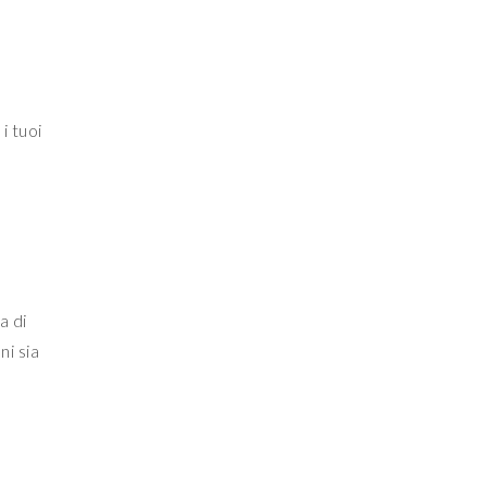
i tuoi
a di
ni sia