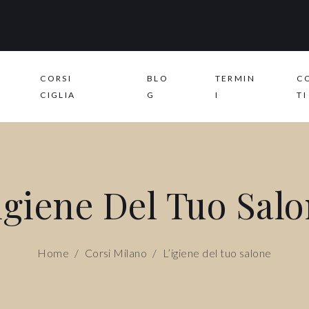
CORSI
BLO
TERMIN
C
CIGLIA
G
I
TI
igiene Del Tuo Sal
Home
/
Corsi Milano
/
L’igiene del tuo salone