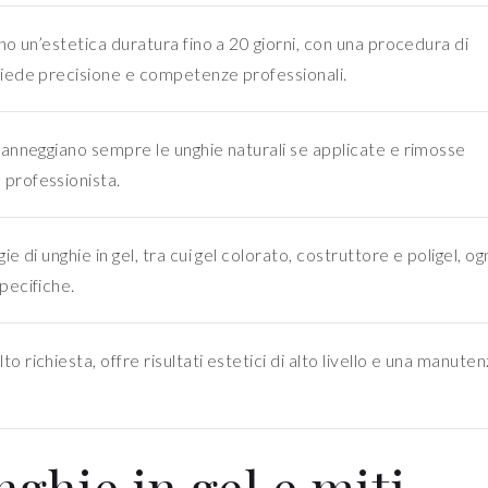
ono un’estetica duratura fino a 20 giorni, con una procedura di
hiede precisione e competenze professionali.
danneggiano sempre le unghie naturali se applicate e rimosse
professionista.
ie di unghie in gel, tra cui gel colorato, costruttore e poligel, o
pecifiche.
o richiesta, offre risultati estetici di alto livello e una manute
nghie in gel e miti