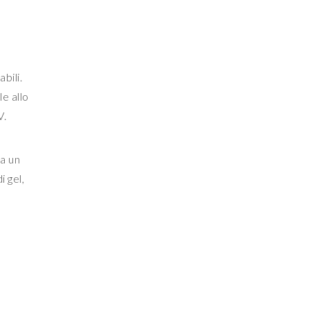
bili.
le allo
V.
ma un
i gel,