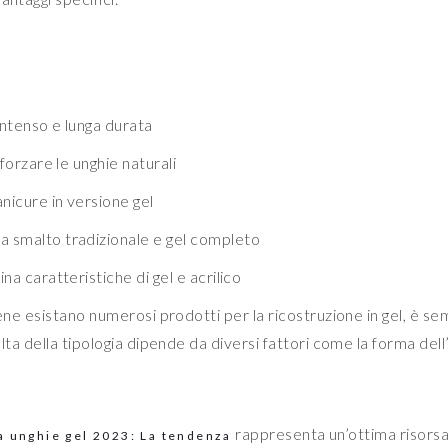
intenso e lunga durata
nforzare le unghie naturali
nicure in versione gel
ra smalto tradizionale e gel completo
a caratteristiche di gel e acrilico
ene esistano numerosi prodotti per la ricostruzione in gel, è s
elta della tipologia dipende da diversi fattori come la forma dell
rappresenta un’ottima risors
a unghie gel 2023: La tendenza