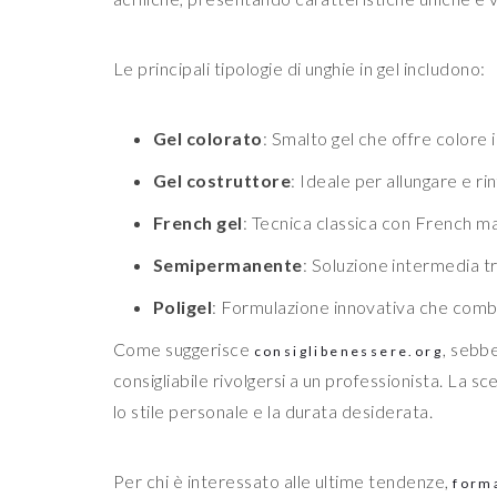
Le principali tipologie di unghie in gel includono:
Gel colorato
: Smalto gel che offre colore 
Gel costruttore
: Ideale per allungare e ri
French gel
: Tecnica classica con French ma
Semipermanente
: Soluzione intermedia t
Poligel
: Formulazione innovativa che combin
Come suggerisce
, sebb
consiglibenessere.org
consigliabile rivolgersi a un professionista. La sc
lo stile personale e la durata desiderata.
Per chi è interessato alle ultime tendenze,
form