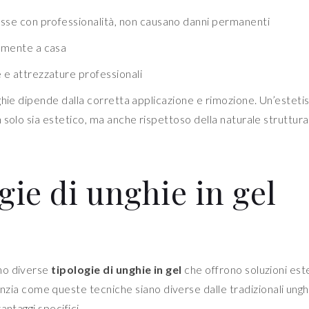
sse con professionalità, non causano danni permanenti
amente a casa
e attrezzature professionali
ghie dipende dalla corretta applicazione e rimozione. Un’esteti
 solo sia estetico, ma anche rispettoso della naturale struttura
gie di unghie in gel
no diverse
tipologie di unghie in gel
che offrono soluzioni est
zia come queste tecniche siano diverse dalle tradizionali ungh
antaggi specifici.