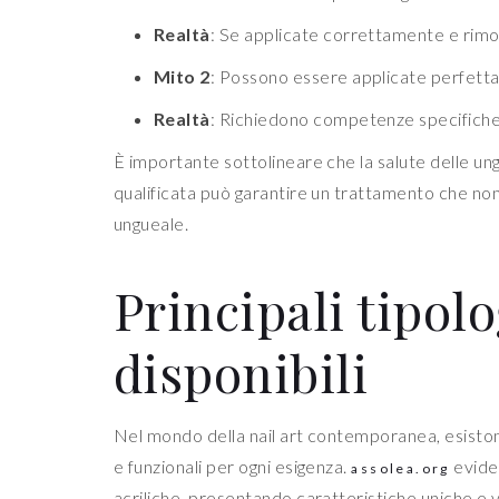
Realtà
: Se applicate correttamente e rimo
Mito 2
: Possono essere applicate perfett
Realtà
: Richiedono competenze specifiche 
È importante sottolineare che la salute delle un
qualificata può garantire un trattamento che non
ungueale.
Principali tipolo
disponibili
Nel mondo della nail art contemporanea, esisto
e funzionali per ogni esigenza.
eviden
assolea.org
acriliche, presentando caratteristiche uniche e v