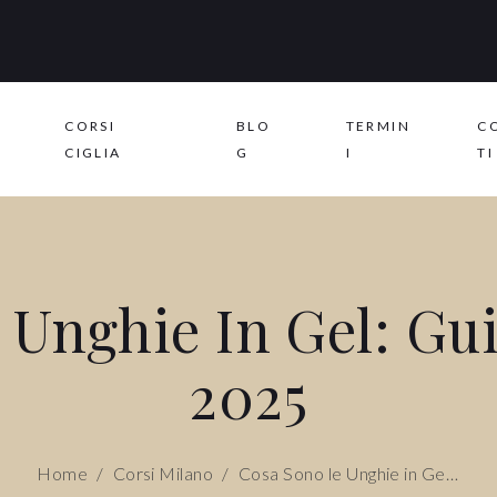
CORSI
BLO
TERMIN
C
CIGLIA
G
I
TI
 Unghie In Gel: Gui
2025
Home
/
Corsi Milano
/
Cosa Sono le Unghie in Gel: Guida Essenziale 2025