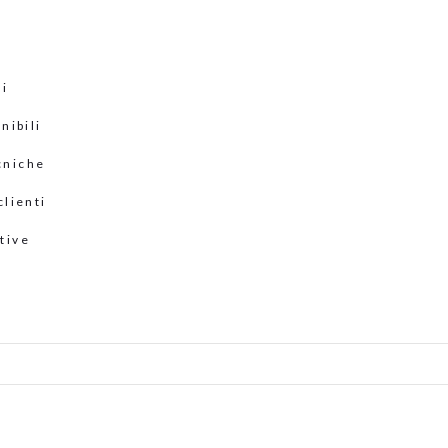
ni
nibili
cniche
clienti
tive