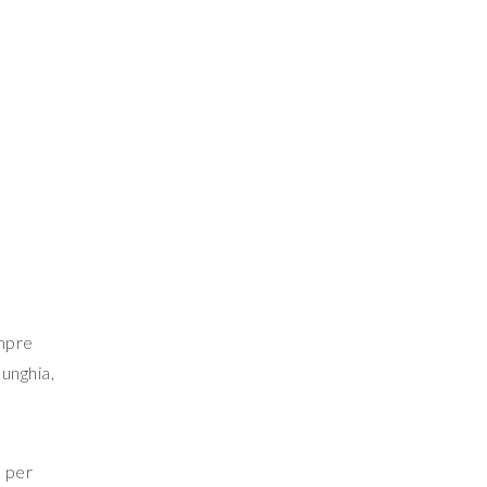
empre
’unghia,
a per