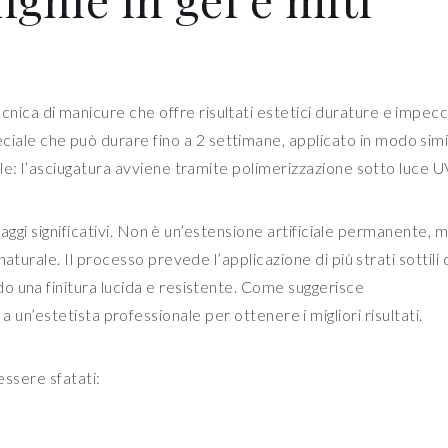
ca di manicure che offre risultati estetici durature e impecca
peciale che può durare fino a 2 settimane, applicato in modo simi
le: l’asciugatura avviene tramite polimerizzazione sotto luce U
ntaggi significativi. Non è un’estensione artificiale permanente, 
turale. Il processo prevede l’applicazione di più strati sottili d
o una finitura lucida e resistente. Come suggerisce
i a un’estetista professionale per ottenere i migliori risultati.
essere sfatati: