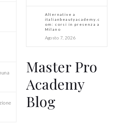
Alternative a
italianbeautyacademy.c
om: corsi in presenza a
Milano
Agosto 7, 2026
Master Pro
gnuna
Academy
Blog
nzione