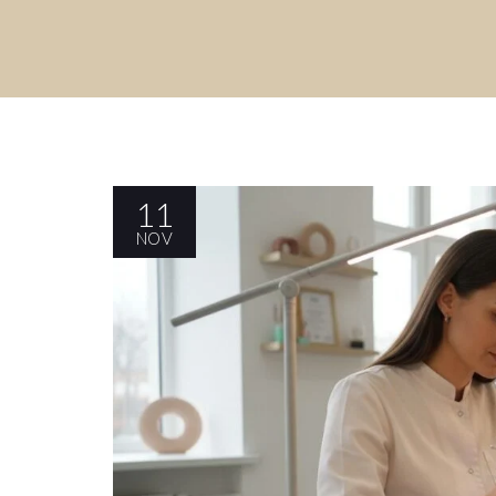
11
NOV