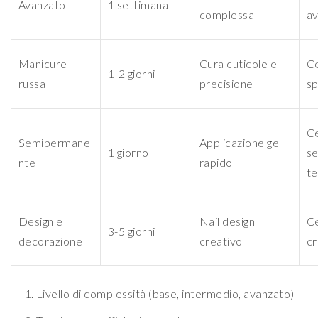
Avanzato
1 settimana
complessa
a
Manicure
Cura cuticole e
Ce
1-2 giorni
russa
precisione
sp
Ce
Semipermane
Applicazione gel
1 giorno
s
nte
rapido
te
Design e
Nail design
Ce
3-5 giorni
decorazione
creativo
cr
Livello di complessità (base, intermedio, avanzato)