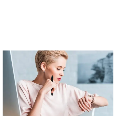
pazienza e disponibilità, creando un
ambiente sereno ed altamente formativo.
La sua preparazione tecnica, unita alla
passione per questo lavoro, rende
l’esperienza di apprendimento davvero
completa.
Ogni passaggio viene spiegato con
precisione e cura dei dettagli, permettendo
di acquisire sicurezza e maggiore
consapevolezza nel lavoro.
Consiglio vivamente Masterpro Academy a
chiunque desideri intraprendere o
perfezionare il proprio percorso nel mondo
della ricostruzione unghie: professionalità,
qualità della formazione e grande attenzione
alle allieve fanno davvero la differenza.