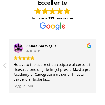
Eccellente
In base a
222 recensioni
Chiara Garavaglia
2026-03-14
Ho avuto il piacere di partecipare al corso di
ricostruzione unghie in gel presso Masterpro
Academy di Canegrate e ne sono rimasta
davvero entusiasta.
La master si è dimostrata una professionista
Leggi di più
di altissimo livello: competente, preparata e
molto attenta alle mie esigenze.
Durante tutto il corso, ha saputo trasmettere
le sue conoscenze con grande chiarezza,