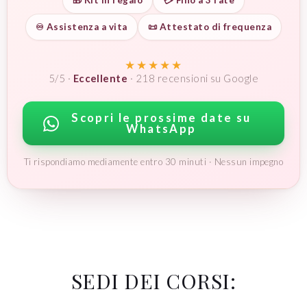
🎁 Kit in regalo
💳 Fino a 3 rate
♾️ Assistenza a vita
📜 Attestato di frequenza
★★★★★
5/5 ·
Eccellente
· 218 recensioni su Google
Scopri le prossime date su
WhatsApp
Ti rispondiamo mediamente entro 30 minuti · Nessun impegno
SEDI DEI CORSI: