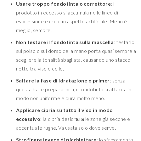
Usare troppo fondotinta o correttore
: il
prodotto in eccesso si accumula nelle linee di
espressione e crea un aspetto artificiale. Meno è
meglio, sempre.
Non testare il fondotinta sulla mascella
: testarlo
sul polso o sul dorso della mano porta quasi sempre a
scegliere la tonalità sbagliata, causando uno stacco
netto tra viso e collo.
Saltare la fase di idratazione o primer
: senza
questa base preparatoria, il fondotinta si attacca in
modo non uniforme e dura molto meno.
Applicare cipria su tutto il viso in modo
eccessivo
: la cipria desidrата le zone già secche e
accentua le rughe. Va usata solo dove serve.
Strofinare invece di picchiettare
: lo sfregamento