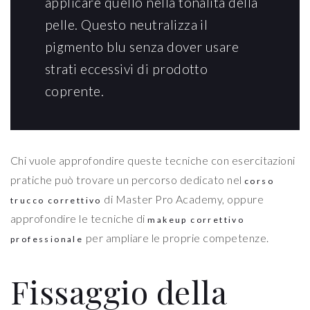
applicare quello nella tonalità della
pelle. Questo neutralizza il
pigmento blu senza dover usare
strati eccessivi di prodotto
coprente.
Chi vuole approfondire queste tecniche con esercitazioni
pratiche può trovare un percorso dedicato nel
corso
di Master Pro Academy, oppure
trucco correttivo
approfondire le tecniche di
makeup correttivo
per ampliare le proprie competenze.
professionale
Fissaggio della