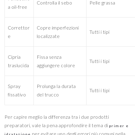
Controlla il sebo
Pelle grassa
a oil-free
Correttor
Copre imperfezioni
Tutti i tipi
e
localizzate
Cipria
Fissa senza
Tutti i tipi
traslucida
aggiungere colore
Spray
Prolunga la durata
Tutti i tipi
fissativo
del trucco
Per capire meglio la differenza tra i due prodotti
preparatori, vale la pena approfondire il tema di
primer e
per evitare uno degli errori più comuni nella
idratazione