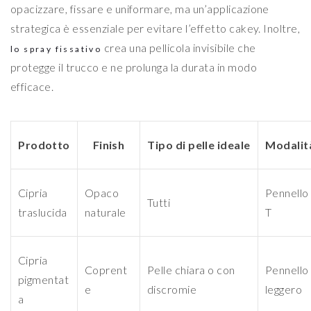
opacizzare, fissare e uniformare, ma un’applicazione
strategica è essenziale per evitare l’effetto cakey. Inoltre,
crea una pellicola invisibile che
lo spray fissativo
protegge il trucco e ne prolunga la durata in modo
efficace.
Prodotto
Finish
Tipo di pelle ideale
Modalità
Cipria
Opaco
Pennello
Tutti
traslucida
naturale
T
Cipria
Coprent
Pelle chiara o con
Pennello 
pigmentat
e
discromie
leggero
a