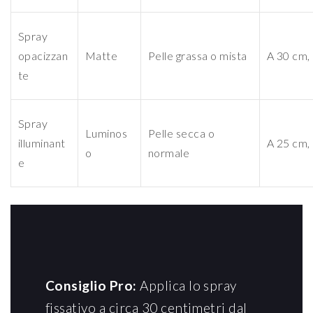
Spray
opacizzan
Matte
Pelle grassa o mista
A 30 cm,
te
Spray
Luminos
Pelle secca o
illuminant
A 25 cm,
o
normale
e
Consiglio Pro:
Applica lo spray
fissativo a circa 30 centimetri dal