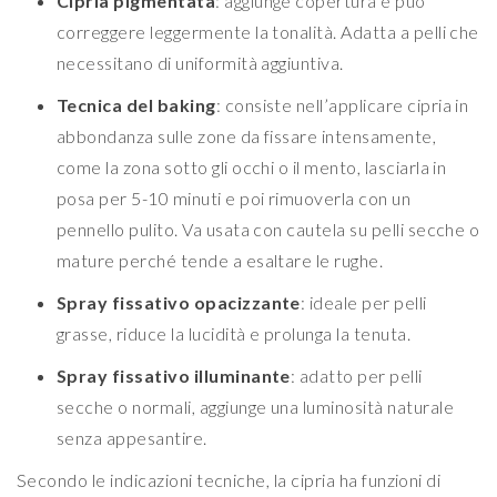
Cipria pigmentata
: aggiunge copertura e può
correggere leggermente la tonalità. Adatta a pelli che
necessitano di uniformità aggiuntiva.
Tecnica del baking
: consiste nell’applicare cipria in
abbondanza sulle zone da fissare intensamente,
come la zona sotto gli occhi o il mento, lasciarla in
posa per 5-10 minuti e poi rimuoverla con un
pennello pulito. Va usata con cautela su pelli secche o
mature perché tende a esaltare le rughe.
Spray fissativo opacizzante
: ideale per pelli
grasse, riduce la lucidità e prolunga la tenuta.
Spray fissativo illuminante
: adatto per pelli
secche o normali, aggiunge una luminosità naturale
senza appesantire.
Secondo le indicazioni tecniche, la cipria ha funzioni di