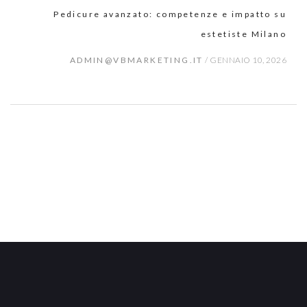
Pedicure avanzato: competenze e impatto su
estetiste Milano
ADMIN@VBMARKETING.IT
/
GENNAIO 10, 2026