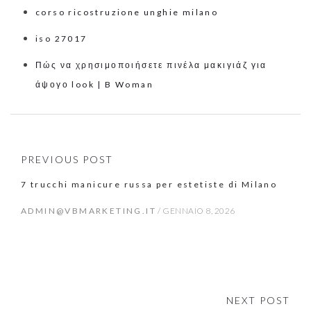
corso ricostruzione unghie milano
iso 27017
Πώς να χρησιμοποιήσετε πινέλα μακιγιάζ για
άψογο look | B Woman
PREVIOUS POST
7 trucchi manicure russa per estetiste di Milano
ADMIN@VBMARKETING.IT
/
GENNAIO 8, 2026
NEXT POST