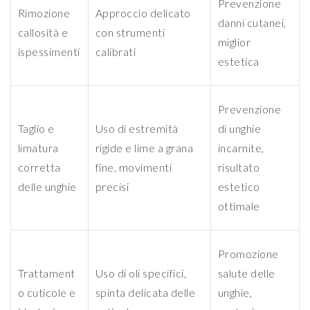
Prevenzione
Rimozione
Approccio delicato
danni cutanei,
callosità e
con strumenti
miglior
ispessimenti
calibrati
estetica
Prevenzione
Taglio e
Uso di estremità
di unghie
limatura
rigide e lime a grana
incarnite,
corretta
fine, movimenti
risultato
delle unghie
precisi
estetico
ottimale
Promozione
Trattament
Uso di oli specifici,
salute delle
o cuticole e
spinta delicata delle
unghie,