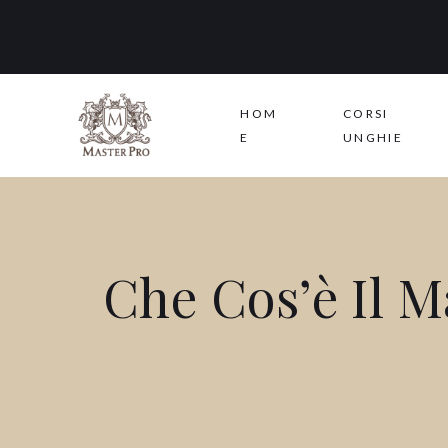
HOM
CORSI
E
UNGHIE
Che Cos’è Il 