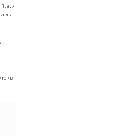
ificato
unzione
o
tri
ato sia