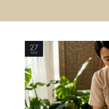
27
GIU