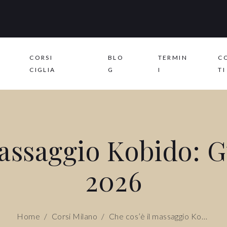
CORSI
BLO
TERMIN
C
CIGLIA
G
I
TI
Massaggio Kobido: 
2026
Home
/
Corsi Milano
/
Che cos’è il massaggio Kobido: guida completa 2026