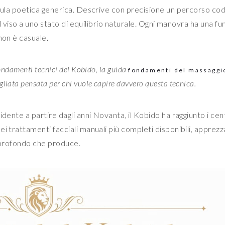
rmula poetica generica. Descrive con precisione un percorso cod
 il viso a uno stato di equilibrio naturale. Ogni manovra ha una f
non è casuale.
fondamenti tecnici del Kobido, la guida
fondamenti del massaggi
liata pensata per chi vuole capire davvero questa tecnica.
dente a partire dagli anni Novanta, il Kobido ha raggiunto i cen
i trattamenti facciali manuali più completi disponibili, apprezz
te profondo che produce.