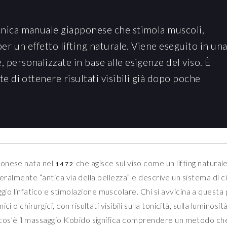
cnica manuale giapponese che stimola muscoli,
per un effetto lifting naturale. Viene eseguito in un
 personalizzate in base alle esigenze del viso. È
te di ottenere risultati visibili già dopo poche
ponese nata nel
che agisce sul viso come un lifting natural
1472
etteralmente “antica via della bellezza” e descrive un sistema di c
 linfatico e stimolazione muscolare. Chi si avvicina a questa 
o chirurgici, con risultati visibili sulla tonicità, sulla luminosità
 cos’è il massaggio Kobido significa comprendere un metodo ch