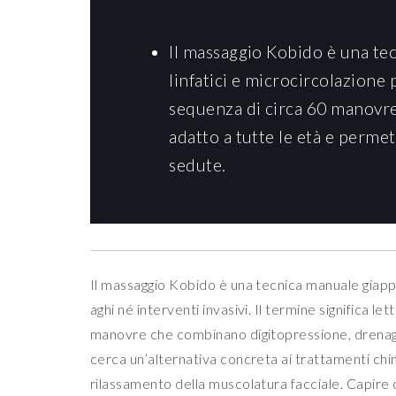
Il massaggio Kobido è una te
linfatici e microcircolazione 
sequenza di circa 60 manovre,
adatto a tutte le età e permet
sedute.
Il massaggio Kobido è una tecnica manuale giap
aghi né interventi invasivi. Il termine significa l
manovre che combinano digitopressione, drenaggio
cerca un’alternativa concreta ai trattamenti chimici 
rilassamento della muscolatura facciale. Capire