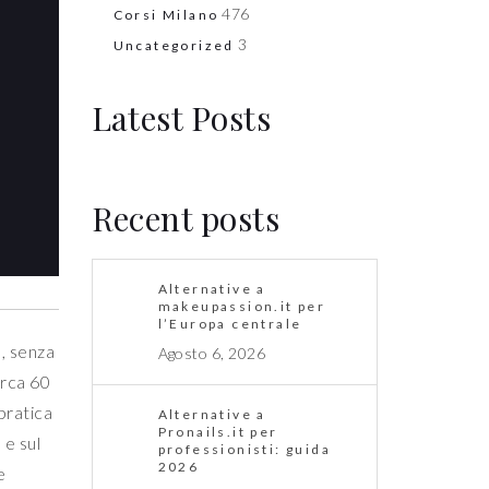
476
Corsi Milano
3
Uncategorized
a
Latest Posts
Recent posts
Alternative a
makeupassion.it per
l’Europa centrale
e, senza
Agosto 6, 2026
irca 60
pratica
Alternative a
Pronails.it per
 e sul
professionisti: guida
2026
e