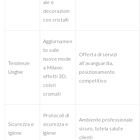
ale e
decorazioni
con cristalli
Aggiornamen
to sulle
Offerta di servizi
nuove mode
Tendenze
all’avanguardia,
a Milano:
Unghie
posizionamento
effetti 3D,
competitivo
colori
cromati
Protocoli di
Ambiente professionale
Sicurezza e
sicurezza e
sicuro, tutela salute
Igiene
igiene
clienti