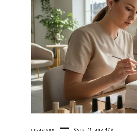
redazione
Corsi Milano
476