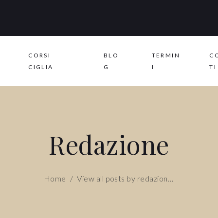
CORSI
BLO
TERMIN
C
CIGLIA
G
I
TI
Redazione
Home
/
View all posts by
redazione
(Page 2)