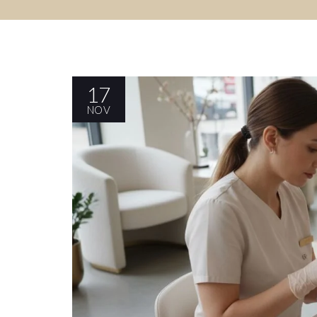
17
NOV