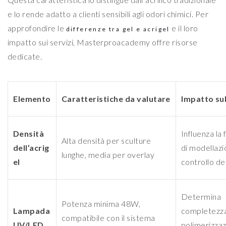
e lo rende adatto a clienti sensibili agli odori chimici. Per
approfondire le
e il loro
differenze tra gel e acrigel
impatto sui servizi, Masterproacademy offre risorse
dedicate.
Elemento
Caratteristiche da valutare
Impatto su
Densità
Influenza la f
Alta densità per sculture
dell’acrig
di modellazio
lunghe, media per overlay
el
controllo de
Determina
Potenza minima 48W,
Lampada
completezza
compatibile con il sistema
UV/LED
polimerizza