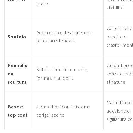
usato
stabilità
Consente pr
Acciaio inox, flessibile, con
Spatola
preciso e
punta arrotondata
trasferiment
Pennello
Guida il pro
Setole sintetiche medie,
da
senza creare
forma a mandorla
scultura
striature
Garantisco
Base e
Compatibili con il sistema
adesione e
top coat
acrigel scelto
sigillatura c