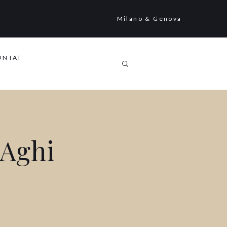
– Milano & Genova –
ONTAT
 Aghi