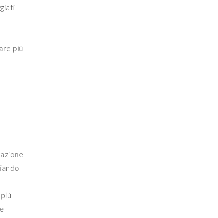
giati
i
are più
cazione
giando
 più
ue