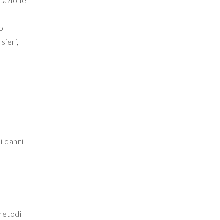
atazione
e
do
sieri,
 i danni
 metodi