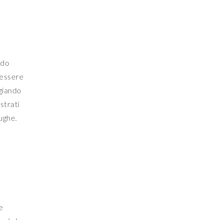
ndo
 essere
ggiando
strati
rughe.
e