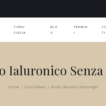
CORSI
BLO
TERMIN
C
CIGLIA
G
I
TI
o Ialuronico Senza
Home
/
Corsi Milano
/
Acido Ialuronico Senza Aghi