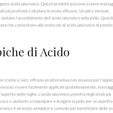
tengono acido ialuronico. Questi prodotti possono essere massag
rati più profondi e idratare in modo efficace. Un altro metodo
he aiutano l’assorbimento dell’acido ialuronico nella pelle. Quest
nza che consentono alle molecole di acido ialuronico di penetr
iche di Acido
me creme e sieri, offrono un’alternativa non invasiva per l’appli
ti possono essere facilmente applicati quotidianamente, massag
l’aspetto delle rughe. L’acido ialuronico penetra negli strati più
icace e aiutando a rimpolpare e levigare la pelle per un aspetto
ialuronico è un modo semplice e comodo per beneficiare delle s