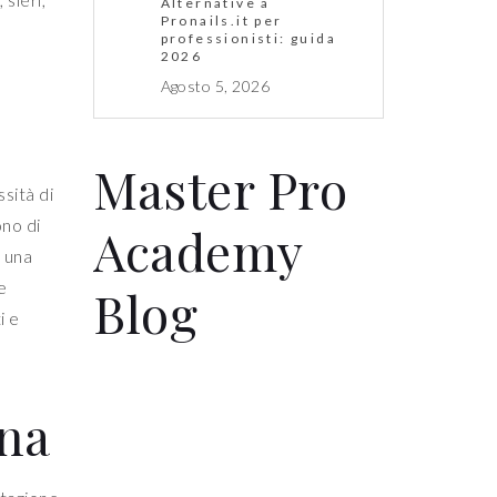
Alternative a
Pronails.it per
professionisti: guida
2026
Agosto 5, 2026
Master Pro
ssità di
ono di
Academy
e una
e
Blog
i e
ona