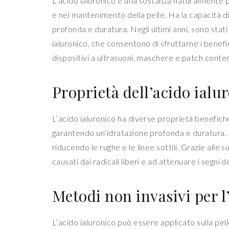
L’acido ialuronico è una sostanza naturalmente p
e nel mantenimento della pelle. Ha la capacità d
profonda e duratura. Negli ultimi anni, sono stati
ialuronico, che consentono di sfruttarne i benefic
dispositivi a ultrasuoni, maschere e patch conten
Proprietà dell’acido ialu
L’acido ialuronico ha diverse proprietà benefiche 
garantendo un’idratazione profonda e duratura. Ino
riducendo le rughe e le linee sottili. Grazie alle 
causati dai radicali liberi e ad attenuare i segni
Metodi non invasivi per l
L’acido ialuronico può essere applicato sulla pell