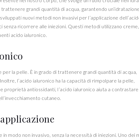
resente nel nostro corpo, che svolge un ruolo cruciale nell’idr
i trattenere grandi quantità di acqua, garantendo un’idratazion
 sviluppati nuovi metodi non invasivi per l’applicazione dell’aci
i senza ricorrere alle iniezioni. Questi metodi utilizzano creme, 
enti acido ialuronico.
ronico
per la pelle. È in grado di trattenere grandi quantità di acqua,
ltre, l’acido ialuronico ha la capacità di rimpolpare la pelle,
sue proprietà antiossidanti, l’acido ialuronico aiuta a contrastare
 dell’invecchiamento cutaneo.
’applicazione
e in modo non invasivo, senza la necessità di iniezioni. Uno dei