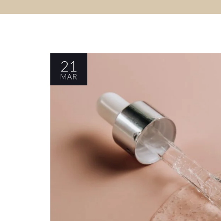
21
MAR