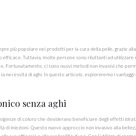
re più popolare nei prodotti per la cura della pelle, grazie all
o efficace. Tuttavia, molte persone sono riluttanti ad utilizzare
 pelle. Fortunatamente, ci sono nuovi metodi non invasivi che pe
 la necessità di aghi. In questo articolo, esploreremo i vantaggi 
onico senza aghi
esigenze di coloro che desiderano beneficiare degli effetti idrat
ità di iniezioni. Questo nuovo approccio non invasivo alla bellez
a sua efficacia e alla sua facilità d’uso. Con l’utilizzo di creme,