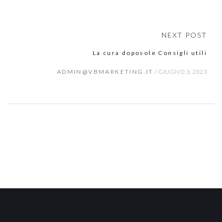
NEXT POST
La cura doposole Consigli utili
ADMIN@VBMARKETING.IT
/
GIUGNO 3, 2023